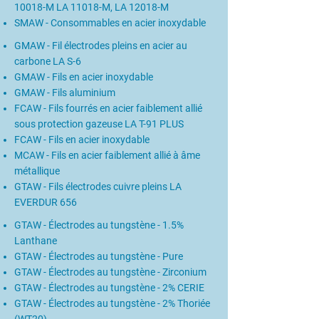
10018-M LA 11018-M, LA 12018-M
SMAW - Consommables en acier inoxydable
GMAW - Fil électrodes pleins en acier au
carbone LA S-6
GMAW - Fils en acier inoxydable
GMAW - Fils aluminium
FCAW - Fils fourrés en acier faiblement allié
sous protection gazeuse LA T-91 PLUS
FCAW - Fils en acier inoxydable
MCAW - Fils en acier faiblement allié à âme
métallique
GTAW - Fils électrodes cuivre pleins LA
EVERDUR 656
GTAW - Électrodes au tungstène - 1.5%
Lanthane
GTAW - Électrodes au tungstène - Pure
GTAW - Électrodes au tungstène - Zirconium
GTAW - Électrodes au tungstène - 2% CERIE
GTAW - Électrodes au tungstène - 2% Thoriée