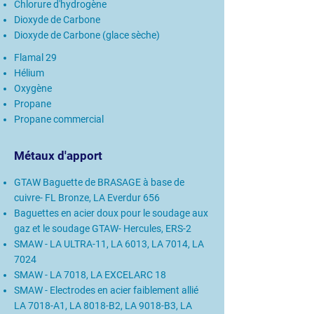
Chlorure d'hydrogène
Dioxyde de Carbone
Dioxyde de Carbone (glace sèche)
Flamal 29
Hélium
Oxygène
Propane
Propane commercial
Métaux d'apport
GTAW Baguette de BRASAGE à base de
cuivre- FL Bronze, LA Everdur 656
Baguettes en acier doux pour le soudage aux
gaz et le soudage GTAW- Hercules, ERS-2
SMAW - LA ULTRA-11, LA 6013, LA 7014, LA
7024
SMAW - LA 7018, LA EXCELARC 18
SMAW - Electrodes en acier faiblement allié
LA 7018-A1, LA 8018-B2, LA 9018-B3, LA